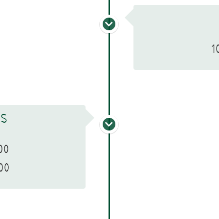
1
ES
00
00