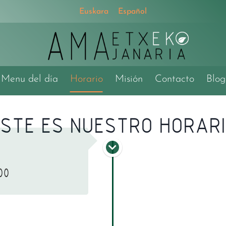
Euskara
Español
Menu del día
Horario
Misión
Contacto
Blog
STE ES NUESTRO HORAR
00