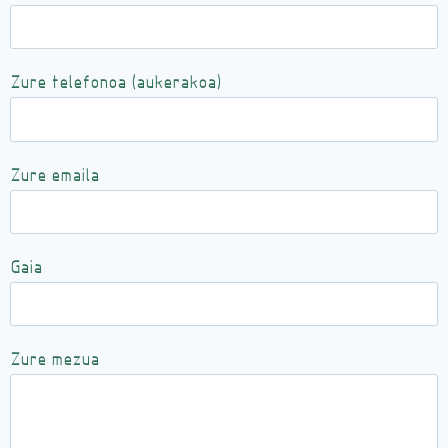
Zure telefonoa (aukerakoa)
Zure emaila
Gaia
Zure mezua