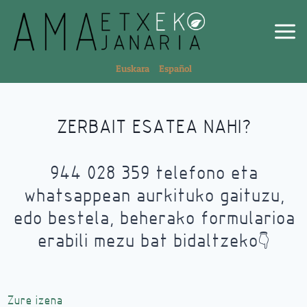
Euskara
Español
ZERBAIT ESATEA NAHI?
944 028 359 telefono eta
whatsappean aurkituko gaituzu,
edo bestela, beherako formularioa
erabili mezu bat bidaltzeko
👇
Zure izena